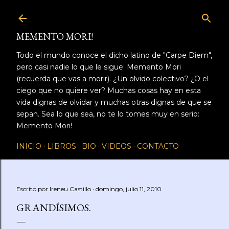
Ir al contenido principal
MEMENTO MORI!
Todo el mundo conoce el dicho latino de "Carpe Diem",
pero casi nadie lo que le sigue: Memento Mori
(recuerda que vas a morir). ¿Un olvido colectivo? ¿O el
ciego que no quiere ver? Muchas cosas hay en esta
vida dignas de olvidar y muchas otras dignas de que se
sepan. Sea lo que sea, no te lo tomes muy en serio:
Memento Mori!
INICIO
LIBROS
BIO
VIDEOS
CONTACTO
Escrito por
Ireneu Castillo
domingo, julio 11, 2010
GRANDÍSIMOS.